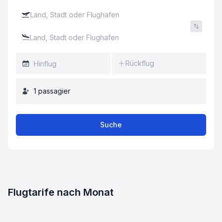
Rückflug
1
passagier
Suche
Flugtarife nach Monat