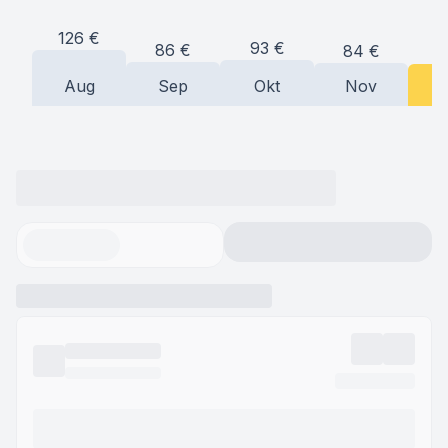
126
€
93
€
86
€
84
€
8
Aug
Sep
Okt
Nov