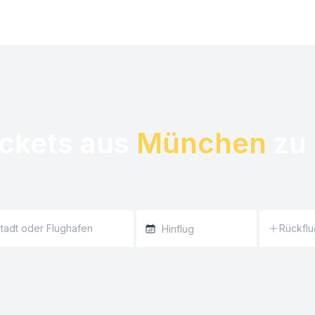
ickets aus 
München
 zu 
Rückflu