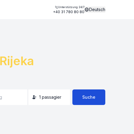
Unterstützung 24/7
Deutsch
+40 31 780 80 80
Rijeka
g
1
passagier
Suche