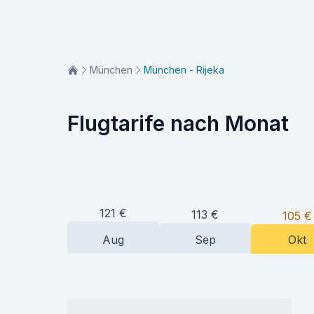
München
München - Rijeka
Flugtarife nach Monat
121
€
113
€
105
€
Aug
Sep
Okt