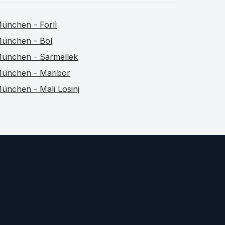
ünchen - Forlì
ünchen - Bol
ünchen - Sarmellek
ünchen - Maribor
ünchen - Mali Losinj