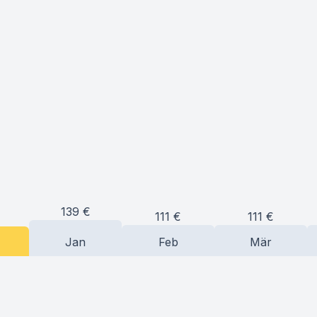
139
€
111
€
111
€
Jan
Feb
Mär