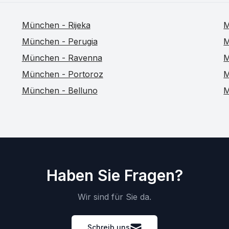
München - Rijeka
M
München - Perugia
M
München - Ravenna
M
München - Portoroz
M
München - Belluno
M
Haben Sie Fragen?
Wir sind für Sie da.
Schreib uns