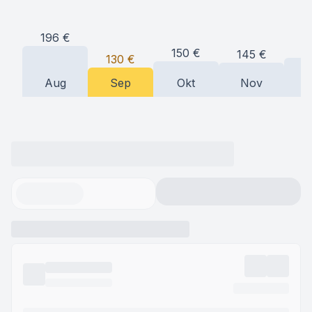
196
€
1
150
€
145
€
130
€
Aug
Sep
Okt
Nov