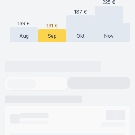
225
€
187
€
1
139
€
131
€
Aug
Sep
Okt
Nov