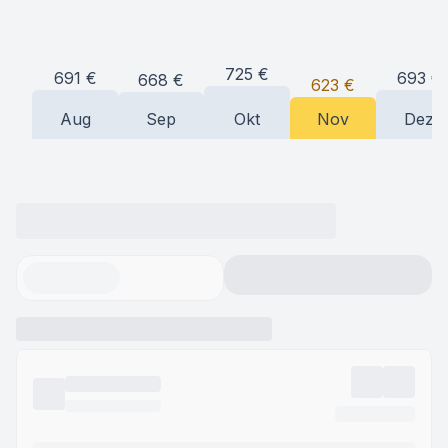
725
€
693
€
691
€
668
€
623
€
Aug
Sep
Okt
Nov
Dez