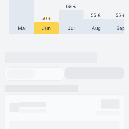
69
€
55
€
55
€
50
€
Mai
Jun
Jul
Aug
Sep