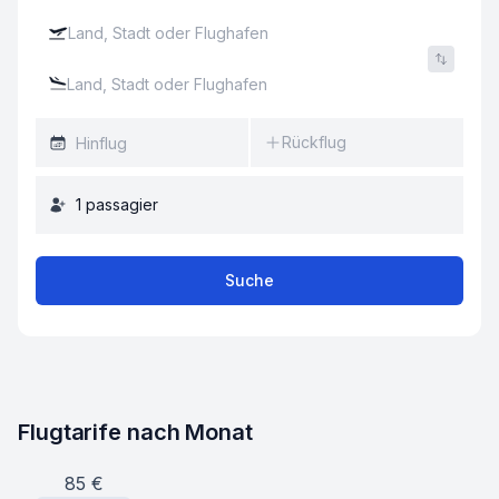
Rückflug
1
passagier
Suche
Flugtarife nach Monat
85
€