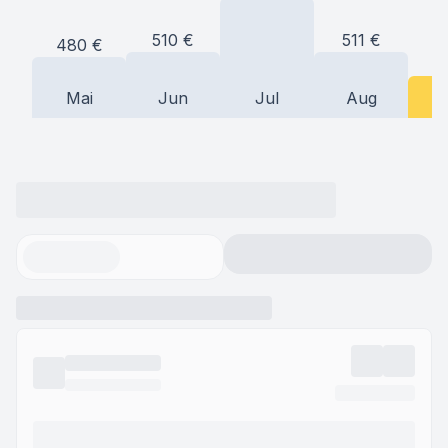
511
€
510
€
480
€
3
Mai
Jun
Jul
Aug