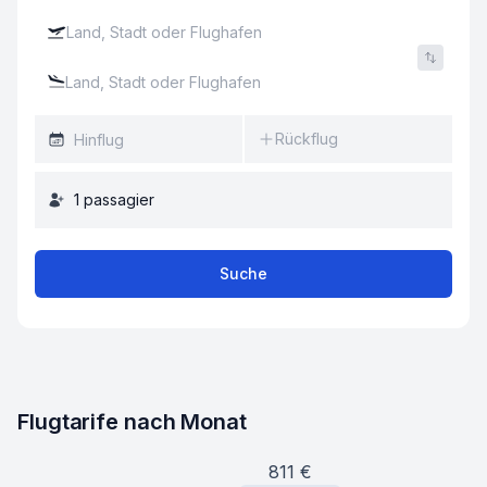
Rückflug
1
passagier
Suche
Flugtarife nach Monat
811
€