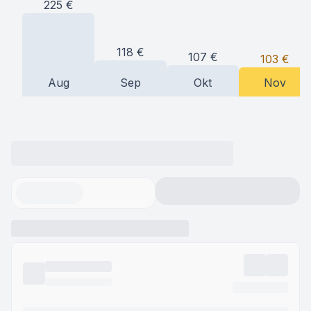
225
€
118
€
107
€
103
€
Aug
Sep
Okt
Nov