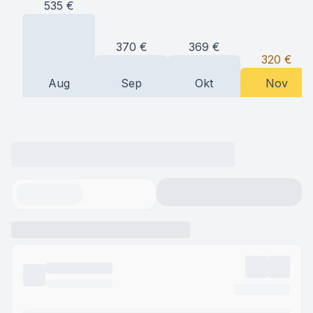
535
€
370
€
369
€
320
€
Aug
Sep
Okt
Nov