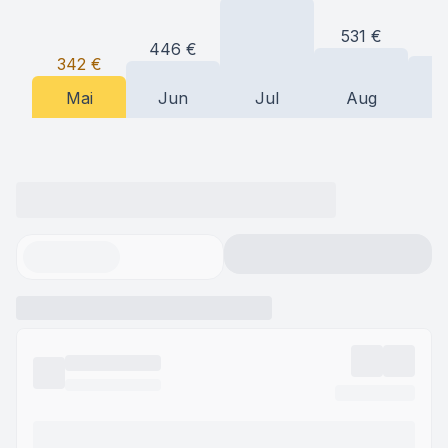
531
€
4
446
€
342
€
Mai
Jun
Jul
Aug