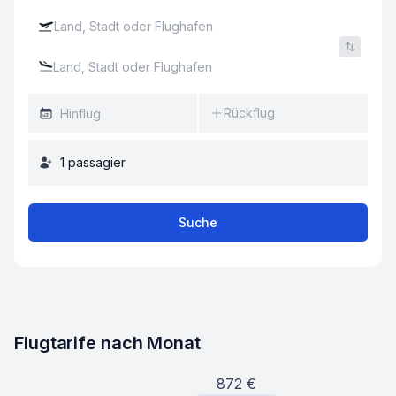
Rückflug
1
passagier
Suche
Flugtarife nach Monat
872
€