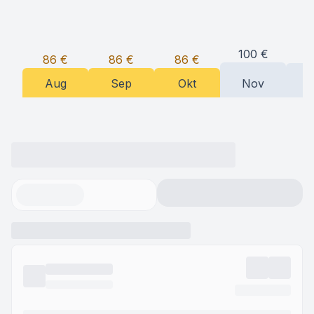
100
€
9
86
€
86
€
86
€
Aug
Sep
Okt
Nov