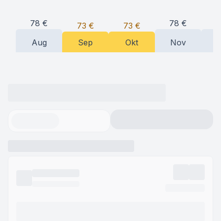
78
€
78
€
7
73
€
73
€
Aug
Sep
Okt
Nov