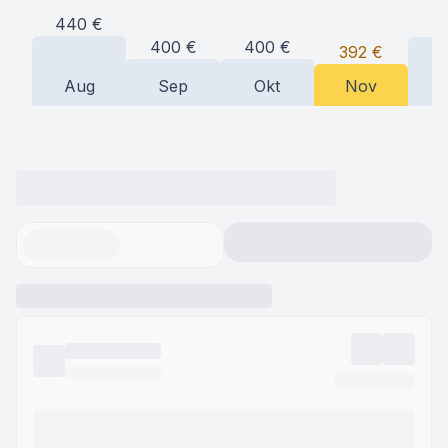
440
€
4
400
€
400
€
392
€
Aug
Sep
Okt
Nov