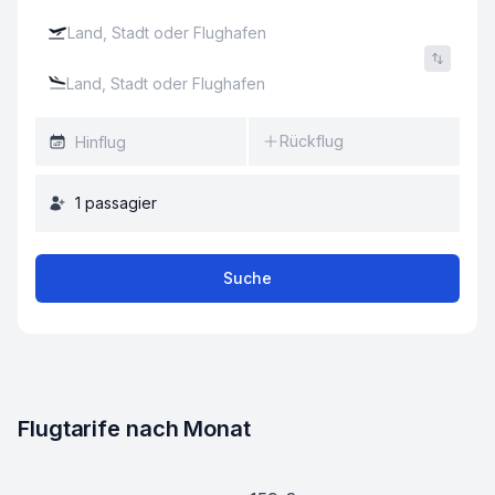
Rückflug
1
passagier
Suche
Flugtarife nach Monat