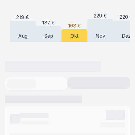
229
€
220
€
219
€
187
€
168
€
Aug
Sep
Okt
Nov
Dez