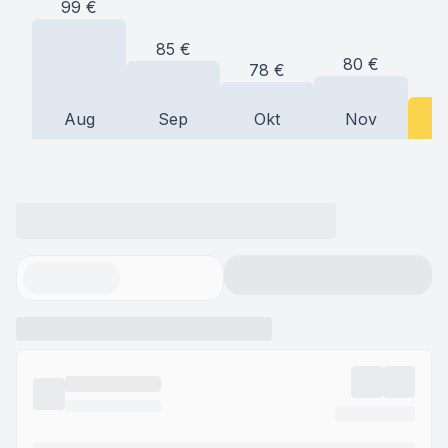
99
€
85
€
80
€
78
€
7
Aug
Sep
Okt
Nov