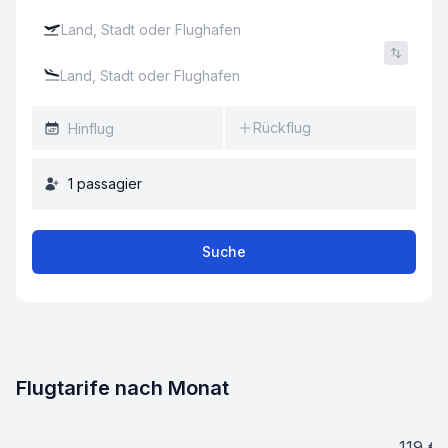
Rückflug
1
passagier
Suche
Flugtarife nach Monat
119
€