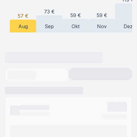
73
€
59
€
59
€
57
€
Aug
Sep
Okt
Nov
Dez