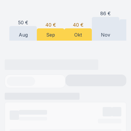
86
€
7
50
€
40
€
40
€
Aug
Sep
Okt
Nov