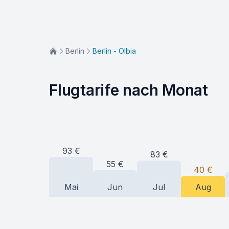
Berlin
Berlin - Olbia
Flugtarife nach Monat
93
€
83
€
55
€
40
€
Mai
Jun
Jul
Aug