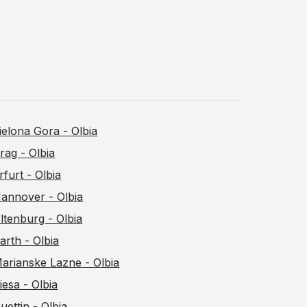
ielona Gora - Olbia
rag - Olbia
rfurt - Olbia
annover - Olbia
ltenburg - Olbia
arth - Olbia
arianske Lazne - Olbia
iesa - Olbia
uettin - Olbia