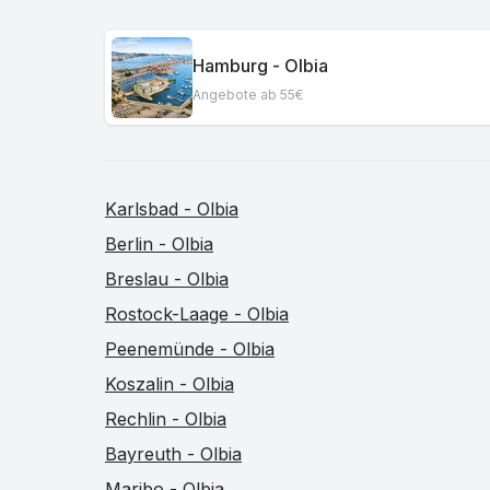
Hamburg - Olbia
Angebote ab 55€
Karlsbad - Olbia
Berlin - Olbia
Breslau - Olbia
Rostock-Laage - Olbia
Peenemünde - Olbia
Koszalin - Olbia
Rechlin - Olbia
Bayreuth - Olbia
Maribo - Olbia