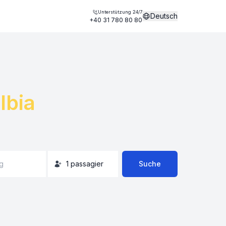
Unterstützung 24/7
Deutsch
+40 31 780 80 80
lbia
g
1
passagier
Suche