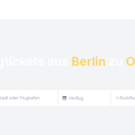
gtickets aus 
Berlin
 zu 
O
Rückflu