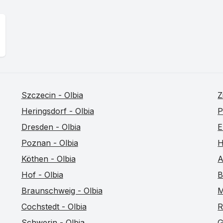
Szczecin - Olbia
Z
Heringsdorf - Olbia
P
Dresden - Olbia
E
Poznan - Olbia
H
Köthen - Olbia
A
Hof - Olbia
B
Braunschweig - Olbia
M
Cochstedt - Olbia
R
Schwerin - Olbia
G