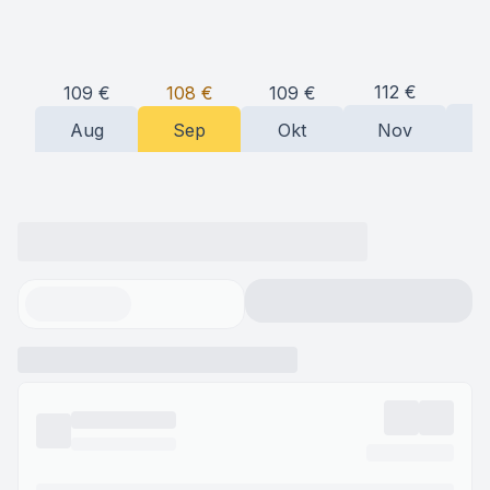
1
112
€
109
€
109
€
108
€
Aug
Sep
Okt
Nov