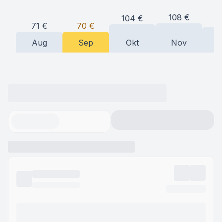
108
€
104
€
9
71
€
70
€
Aug
Sep
Okt
Nov