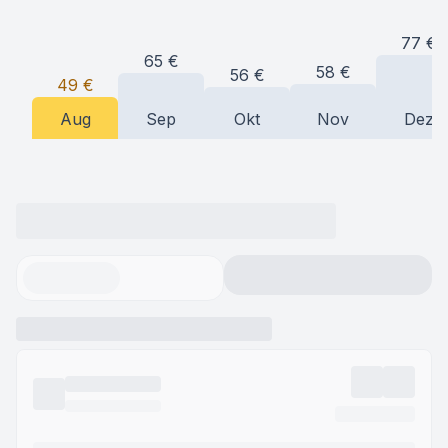
77
€
65
€
58
€
56
€
49
€
Aug
Sep
Okt
Nov
Dez