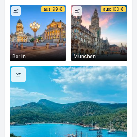
aus:
99
€
aus:
100
€
Berlin
München