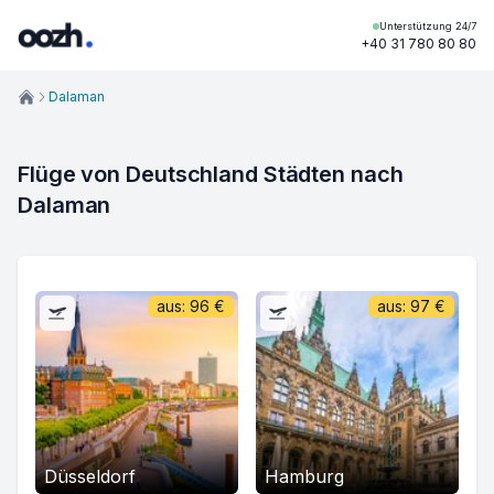
Unterstützung 24/7
+40 31 780 80 80
Dalaman
Flüge von Deutschland Städten nach 
Dalaman
aus:
96
€
aus:
97
€
Düsseldorf
Hamburg