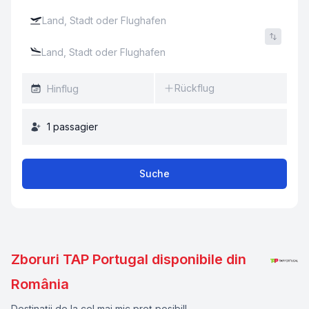
Rückflug
1
passagier
Suche
Zboruri TAP Portugal disponibile din
România
Destinații de la cel mai mic preț posibil!