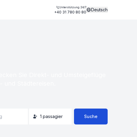
Unterstützung 24/7
Deutsch
+40 31 780 80 80
decken Sie Direkt- und Umsteigeflüge
- und Städtereisen.
g
1
passagier
Suche