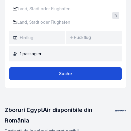
Rückflug
1
passagier
Suche
Zboruri EgyptAir disponibile din
România
Destinații de la cel mai mic preț posibil!