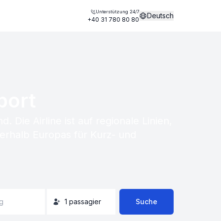
Unterstützung 24/7
Deutsch
+40 31 780 80 80
port
Die Airline ist auf regionale Linien,
nerhalb Europas für Kurz- und
g
1
passagier
Suche