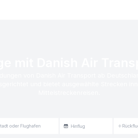
ge mit Danish Air Trans
dungen von Danish Air Transport ab Deutschland. 
sgerichtet und bietet ausgewählte Strecken in
Mittelstreckenreisen.
Rückflu