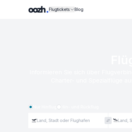
Flugtickets
Blog
Flü
Informieren Sie sich über Flugverbin
Charter- und Spezialflüge au
Nur Hinflug
Hin- und Rückflug