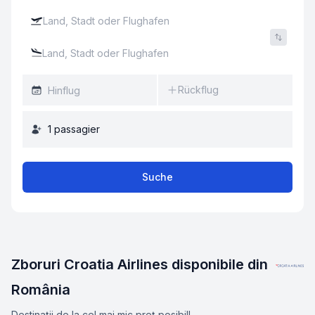
Rückflug
1
passagier
Suche
Zboruri Croatia Airlines disponibile din
România
Destinații de la cel mai mic preț posibil!