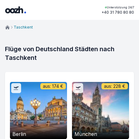
Unterstützung 24/7
+40 31 780 80 80
Taschkent
Flüge von Deutschland Städten nach
Taschkent
aus:
174
€
aus:
228
€
Berlin
München