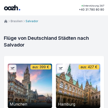
Unterstützung 24/7
+40 31 780 80 80
Brasilien
Salvador
Flüge von Deutschland Städten nach
Salvador
aus:
399
€
aus:
427
€
München
Hamburg