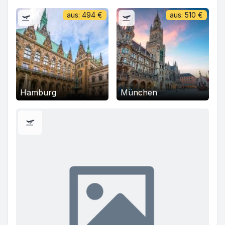
aus:
494
€
aus:
510
€
Hamburg
München