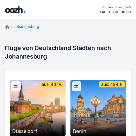
Unterstützung 24/7
+40 31 780 80 80
Johannesburg
Flüge von Deutschland Städten nach 
Johannesburg
aus:
441
€
aus:
494
€
Düsseldorf
Berlin