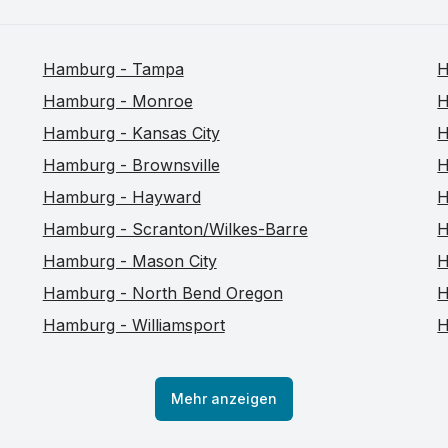
Hamburg - Tampa
H
Hamburg - Monroe
H
Hamburg - Kansas City
H
Hamburg - Brownsville
H
Hamburg - Hayward
H
Hamburg - Scranton/Wilkes-Barre
H
Hamburg - Mason City
H
Hamburg - North Bend Oregon
H
Hamburg - Williamsport
H
Mehr anzeigen