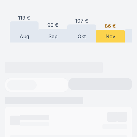
119
€
107
€
90
€
8
86
€
Aug
Sep
Okt
Nov