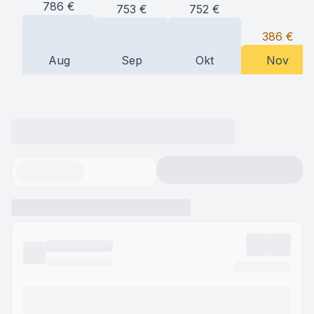
786
€
753
€
752
€
386
€
Aug
Sep
Okt
Nov