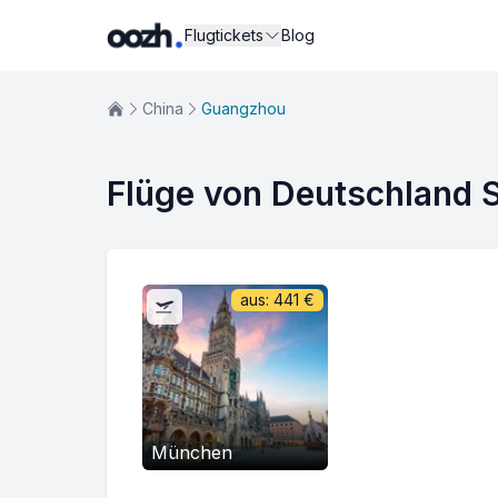
Flugtickets
Blog
China
Guangzhou
Flüge von Deutschland 
aus:
441
€
München