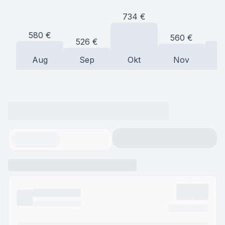
734
€
5
580
€
560
€
526
€
Aug
Sep
Okt
Nov