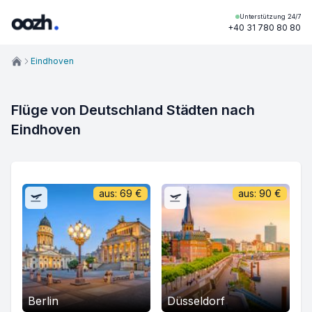
Unterstützung 24/7
+40 31 780 80 80
Eindhoven
Flüge von Deutschland Städten nach 
Eindhoven
aus:
69
€
aus:
90
€
Berlin
Düsseldorf