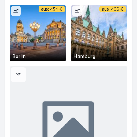
aus:
454
€
aus:
496
€
Berlin
Hamburg