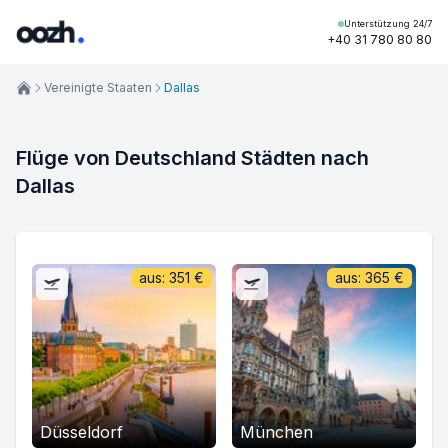
Unterstützung 24/7
+40 31 780 80 80
Vereinigte Staaten
Dallas
Flüge von Deutschland Städten nach
Dallas
aus:
351
€
aus:
365
€
Düsseldorf
München