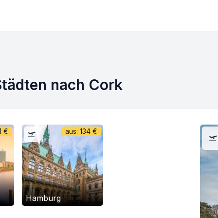
Städten nach Cork
1
€
aus:
134
€
Hamburg