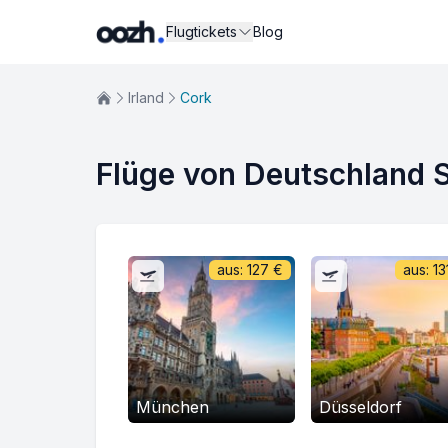
Flugtickets
Blog
Irland
Cork
Flüge von Deutschland 
aus:
127
€
aus:
13
München
Düsseldorf