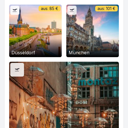
aus:
85
€
aus:
101
€
Düsseldorf
München