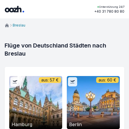
Unterstützung 24/7
+40 31 780 80 80
Breslau
Flüge von Deutschland Städten nach
Breslau
aus:
57
€
aus:
60
€
Hamburg
Berlin