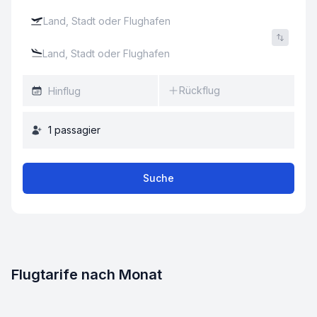
Rückflug
1
passagier
Suche
Flugtarife nach Monat