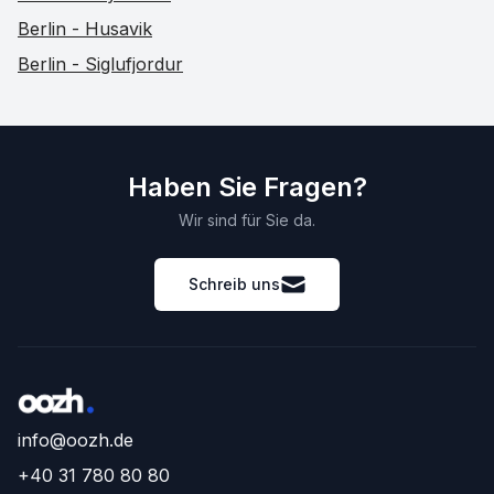
Berlin - Husavik
Berlin - Siglufjordur
Haben Sie Fragen?
Wir sind für Sie da.
Schreib uns
info@oozh.de
+40 31 780 80 80