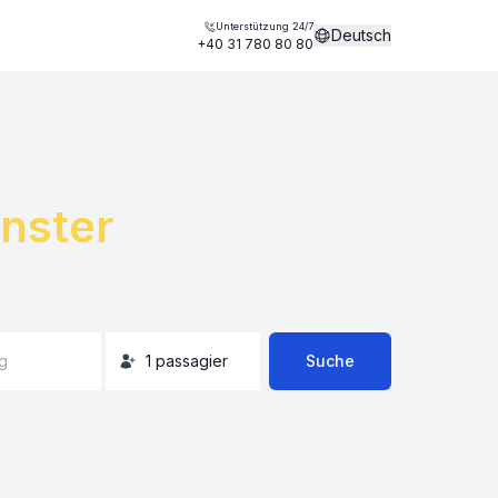
Unterstützung 24/7
Deutsch
+40 31 780 80 80
nster
g
1
passagier
Suche