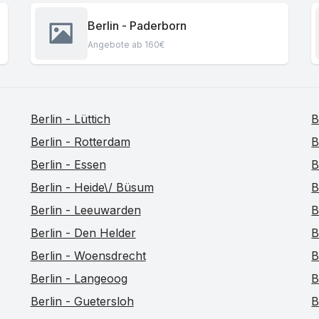
Berlin - Paderborn
Angebote ab 160€
Berlin - Lüttich
B
Berlin - Rotterdam
B
Berlin - Essen
B
Berlin - Heide\/ Büsum
B
Berlin - Leeuwarden
B
Berlin - Den Helder
B
Berlin - Woensdrecht
B
Berlin - Langeoog
B
Berlin - Guetersloh
B