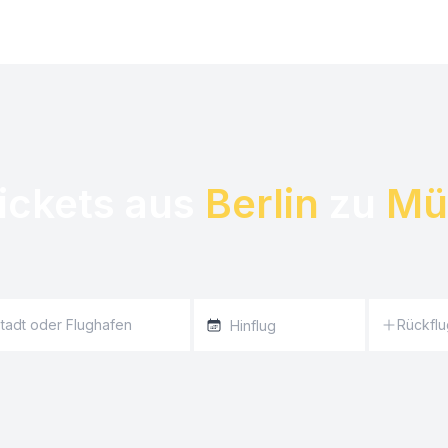
ickets aus 
Berlin
 zu 
Mü
Rückflu