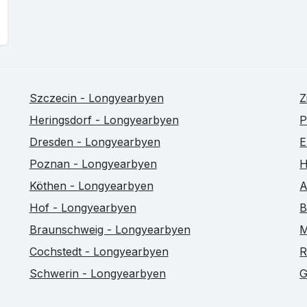
Szczecin - Longyearbyen
Z
Heringsdorf - Longyearbyen
P
Dresden - Longyearbyen
E
Poznan - Longyearbyen
H
Köthen - Longyearbyen
A
Hof - Longyearbyen
B
Braunschweig - Longyearbyen
M
Cochstedt - Longyearbyen
R
Schwerin - Longyearbyen
G