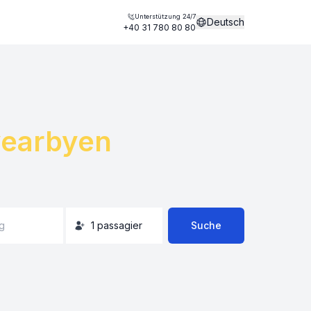
Unterstützung 24/7
Deutsch
+40 31 780 80 80
earbyen
g
1
passagier
Suche