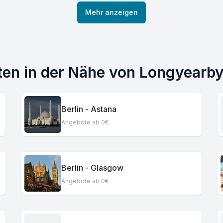
Mehr anzeigen
dten in der Nähe von Longyearb
Berlin - Astana
Angebote ab 0€
Berlin - Glasgow
Angebote ab 0€