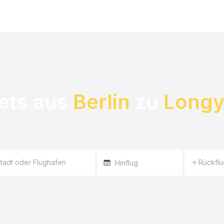
ets aus 
Berlin
 zu 
Longy
Rückflu