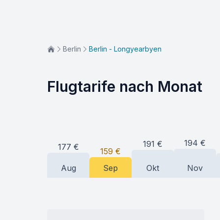
Berlin
Berlin - Longyearbyen
Flugtarife nach Monat
194
€
191
€
177
€
159
€
Aug
Sep
Okt
Nov