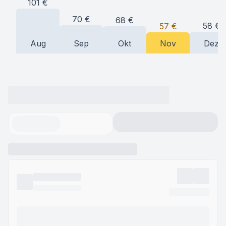
101
€
70
€
68
€
58
€
57
€
Aug
Sep
Okt
Nov
Dez