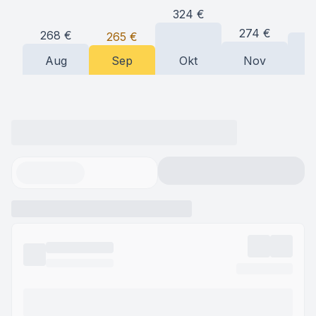
324
€
2
274
€
268
€
265
€
Aug
Sep
Okt
Nov