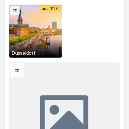
aus:
111
€
Düsseldorf