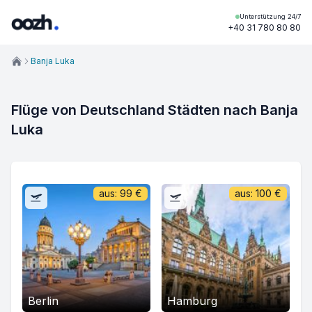
Unterstützung 24/7
+40 31 780 80 80
Banja Luka
Flüge von Deutschland Städten nach Banja
Luka
aus:
99
€
aus:
100
€
Berlin
Hamburg