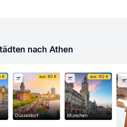
tädten nach Athen
5
€
aus:
80
€
aus:
102
€
Düsseldorf
München