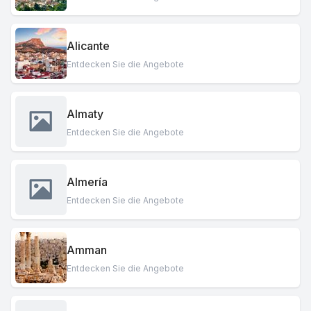
Alicante
Entdecken Sie die Angebote
Almaty
Entdecken Sie die Angebote
Almería
Entdecken Sie die Angebote
Amman
Entdecken Sie die Angebote