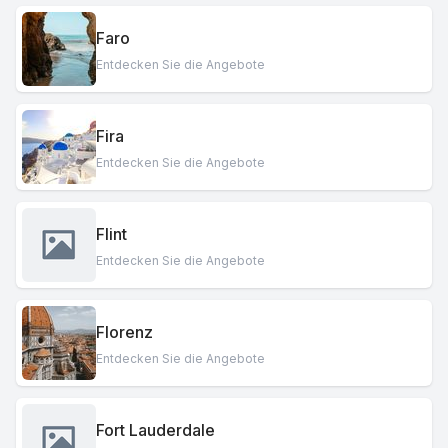
Faro
Entdecken Sie die Angebote
Fira
Entdecken Sie die Angebote
Flint
Entdecken Sie die Angebote
Florenz
Entdecken Sie die Angebote
Fort Lauderdale