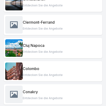
Entdecken Sie die Angebote
Clermont-Ferrand
Entdecken Sie die Angebote
Cluj Napoca
Entdecken Sie die Angebote
Colombo
Entdecken Sie die Angebote
Conakry
Entdecken Sie die Angebote