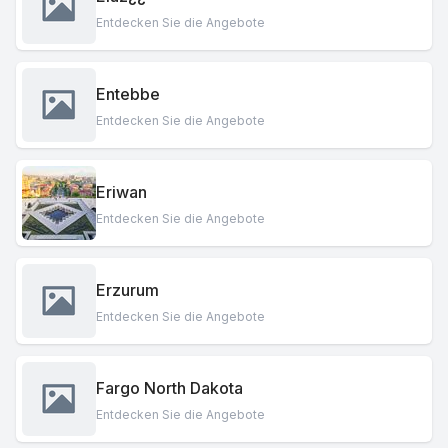
Entdecken Sie die Angebote
Entebbe
Entdecken Sie die Angebote
Eriwan
Entdecken Sie die Angebote
Erzurum
Entdecken Sie die Angebote
Fargo North Dakota
Entdecken Sie die Angebote