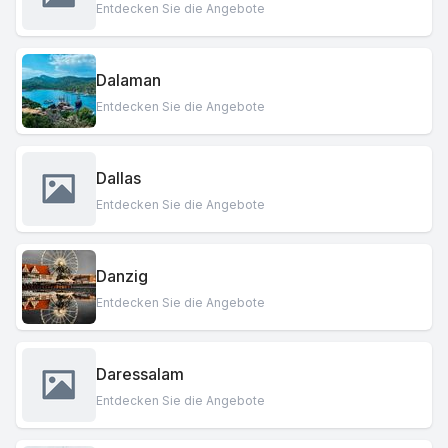
Entdecken Sie die Angebote
Dalaman
Entdecken Sie die Angebote
Dallas
Entdecken Sie die Angebote
Danzig
Entdecken Sie die Angebote
Daressalam
Entdecken Sie die Angebote