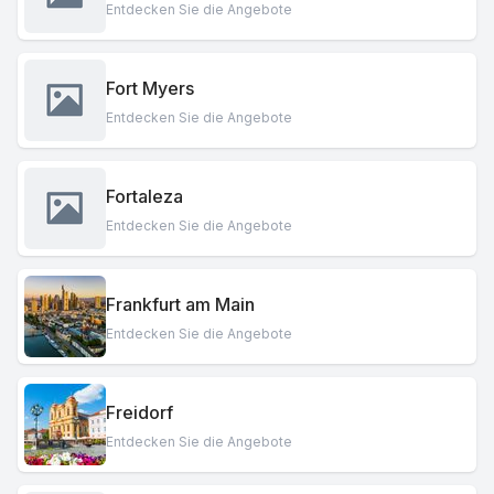
Entdecken Sie die Angebote
Fort Myers
Entdecken Sie die Angebote
Fortaleza
Entdecken Sie die Angebote
Frankfurt am Main
Entdecken Sie die Angebote
Freidorf
Entdecken Sie die Angebote