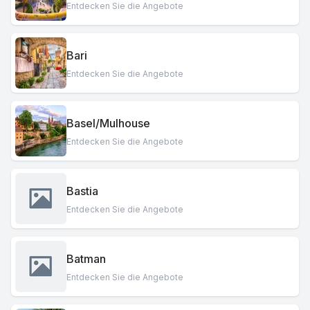
Entdecken Sie die Angebote
Bari
Entdecken Sie die Angebote
Basel/Mulhouse
Entdecken Sie die Angebote
Bastia
Entdecken Sie die Angebote
Batman
Entdecken Sie die Angebote