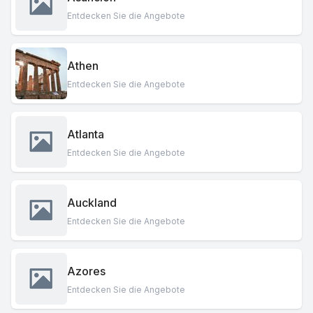
Entdecken Sie die Angebote
Athen
Entdecken Sie die Angebote
Atlanta
Entdecken Sie die Angebote
Auckland
Entdecken Sie die Angebote
Azores
Entdecken Sie die Angebote