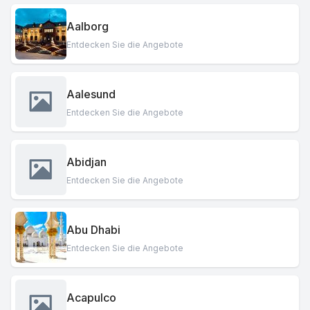
Aalborg
Entdecken Sie die Angebote
Aalesund
Entdecken Sie die Angebote
Abidjan
Entdecken Sie die Angebote
Abu Dhabi
Entdecken Sie die Angebote
Acapulco