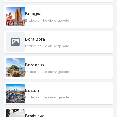
Bologna
Entdecken Sie die Angebote
Bora Bora
Entdecken Sie die Angebote
Bordeaux
Entdecken Sie die Angebote
Boston
Entdecken Sie die Angebote
Bratislava