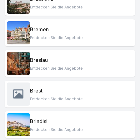
Entdecken Sie die Angebote
Bremen
Entdecken Sie die Angebote
Breslau
Entdecken Sie die Angebote
Brest
Entdecken Sie die Angebote
Brindisi
Entdecken Sie die Angebote