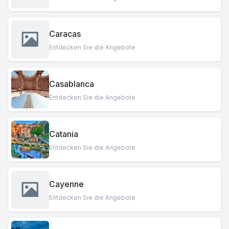
Caracas
Entdecken Sie die Angebote
Casablanca
Entdecken Sie die Angebote
Catania
Entdecken Sie die Angebote
Cayenne
Entdecken Sie die Angebote