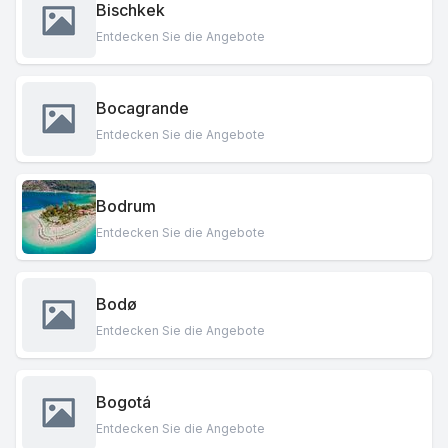
Bischkek
Entdecken Sie die Angebote
Bocagrande
Entdecken Sie die Angebote
Bodrum
Entdecken Sie die Angebote
Bodø
Entdecken Sie die Angebote
Bogotá
Entdecken Sie die Angebote