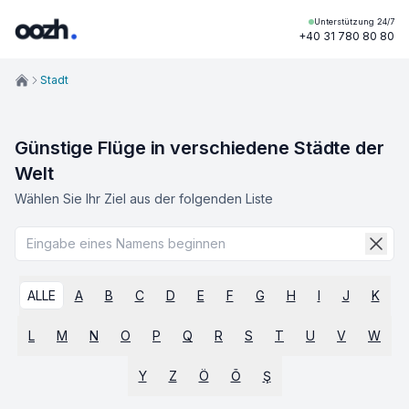
Unterstützung 24/7
+40 31 780 80 80
Stadt
Günstige Flüge in verschiedene Städte der 
Welt
Wählen Sie Ihr Ziel aus der folgenden Liste
ALLE
A
B
C
D
E
F
G
H
I
J
K
L
M
N
O
P
Q
R
S
T
U
V
W
Y
Z
Ö
Ō
Ş