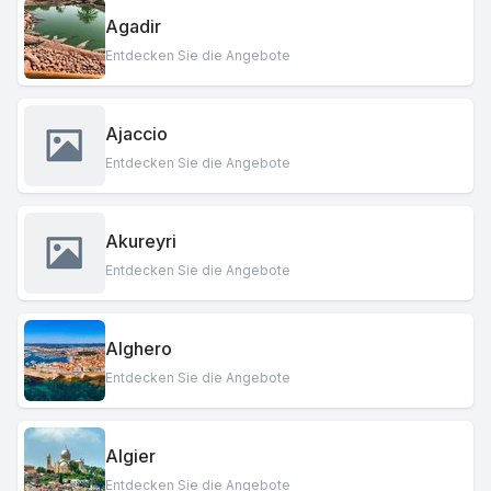
Agadir
Entdecken Sie die Angebote
Ajaccio
Entdecken Sie die Angebote
Akureyri
Entdecken Sie die Angebote
Alghero
Entdecken Sie die Angebote
Algier
Entdecken Sie die Angebote