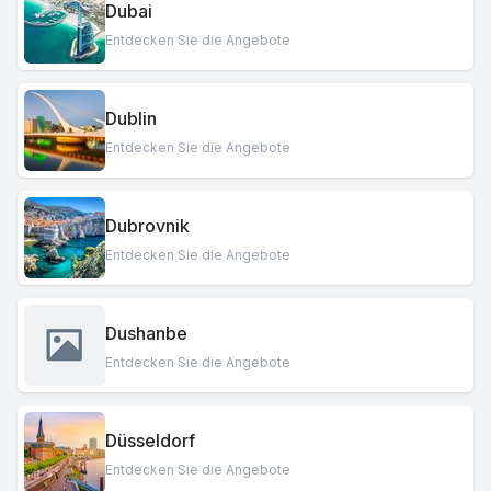
Dubai
Entdecken Sie die Angebote
Dublin
Entdecken Sie die Angebote
Dubrovnik
Entdecken Sie die Angebote
Dushanbe
Entdecken Sie die Angebote
Düsseldorf
Entdecken Sie die Angebote