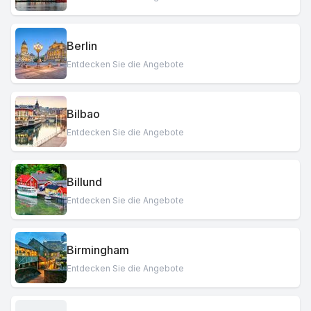
Berlin
Entdecken Sie die Angebote
Bilbao
Entdecken Sie die Angebote
Billund
Entdecken Sie die Angebote
Birmingham
Entdecken Sie die Angebote